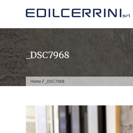
Skip
to
content
_DSC7968
/
Home
_DSC7968