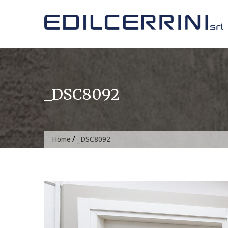
Skip
to
content
_DSC8092
/
Home
_DSC8092